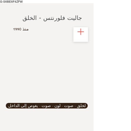
G-S6BE6F4ZFW
جاليت فلورنتس - الخلق
منذ
1990
لخلق - صوت - لون - صوت - يغوص إلى الداخل